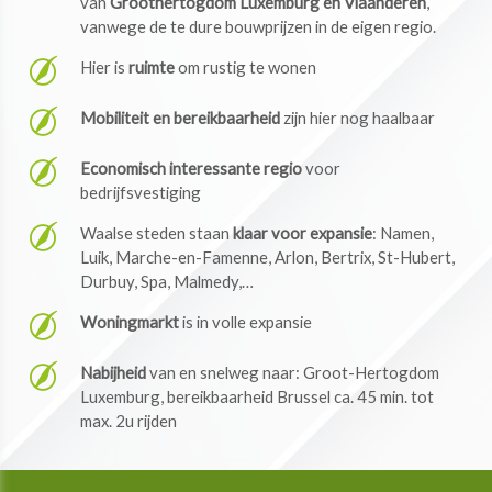
van
Groothertogdom Luxemburg en Vlaanderen
,
vanwege de te dure bouwprijzen in de eigen regio.
Hier is
ruimte
om rustig te wonen
Mobiliteit en bereikbaarheid
zijn hier nog haalbaar
Economisch interessante regio
voor
bedrijfsvestiging
Waalse steden staan
klaar voor expansie
: Namen,
Luik, Marche-en-Famenne, Arlon, Bertrix, St-Hubert,
Durbuy, Spa, Malmedy,…
Woningmarkt
is in volle expansie
Nabijheid
van en snelweg naar: Groot-Hertogdom
Luxemburg, bereikbaarheid Brussel ca. 45 min. tot
max. 2u rijden