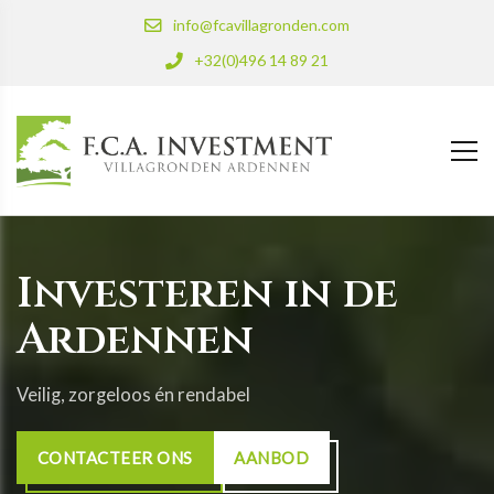
info@fcavillagronden.com
+32(0)496 14 89 21
Investeren in de
Ardennen
Veilig, zorgeloos én rendabel
CONTACTEER ONS
AANBOD