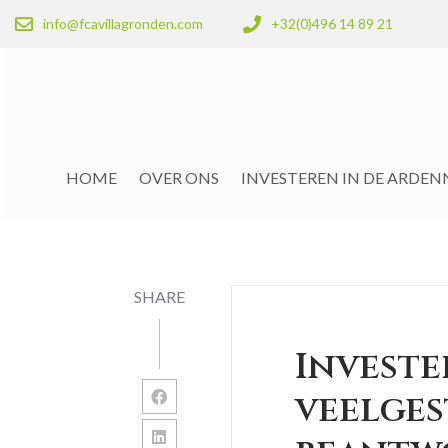
info@fcavillagronden.com
+32(0)496 14 89 21
HOME
OVER ONS
INVESTEREN IN DE ARDE
SHARE
Investe
veelges