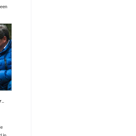
 een
w-
de
d in