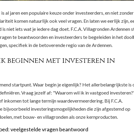
 is al jaren een populaire keuze onder investeerders, en niet zonder
iteit komen natuurlijk ook veel vragen. En laten we eerlijk zijn, e
 is niet iets wat je iedere dag doet. F.C.A. Villagronden Ardennen s
vragen te beantwoorden en investeerders te begeleiden in het dool
en, specifiek in de betoverende regio van de Ardennen.
k beginnen met investeren in
end startpunt. Waar begin je eigenlijk? Het allerbelangrijkste is 
definiëren. Vraag jezelf af: "Waarom wil ik in vastgoed investeren?
ef inkomen tot lange termijn waardevermeerdering. Bij F.C.A.
e bijvoorbeeld investeringsmogelijkheden die zijn afgestemd op
doelen, met bouw- en villagronden als onze kernproducten.
goed: veelgestelde vragen beantwoord