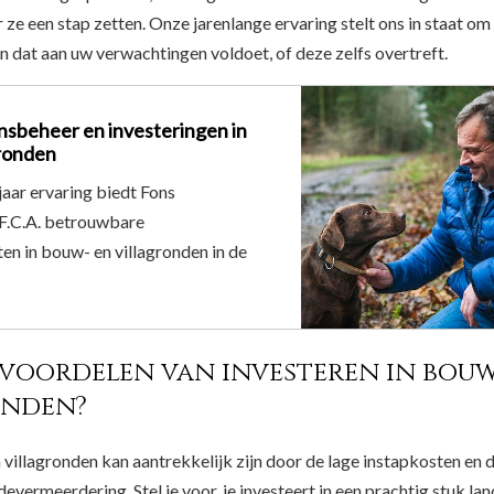
 ze een stap zetten. Onze jarenlange ervaring stelt ons in staat om
n dat aan uw verwachtingen voldoet, of deze zelfs overtreft.
nsbeheer en investeringen in
gronden
aar ervaring biedt Fons
F.C.A. betrouwbare
ten in bouw- en villagronden in de
 voordelen van investeren in bou
onden?
 villagronden kan aantrekkelijk zijn door de lage instapkosten en 
vermeerdering. Stel je voor, je investeert in een prachtig stuk lan