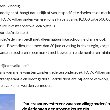
heb ik nodig?
nodig hebt, hangt natuurlijk af van je specifieke doelen en de mark
ij F.C.A. Villagronden variëren onze kavels van €40.000 tot €500.0
lke investeerder wel een optie is.
or de Ardennen?
 de Ardennen biedt niet alleen natuurlijke schoonheid, maar ook
ei. Bovendien, met meer dan 30 jaar ervaring in deze regio, zorgt 
lanten investeren in een markt met bewezen rendementen en mini
rijkste valkuilen?
glans van snelle winsten zonder gedegen onderzoek. F.C.A. Villagro
ransparantie en biedt gedetailleerde dossiers bij iedere verkoop,
en valkuilen worden vermeden.
Duurzaam investeren: waarom villagronden in
de Ardennen een groene keuze zijn