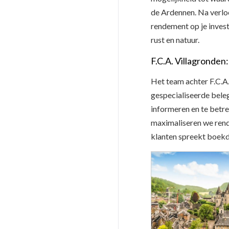
de Ardennen. Na verloo
rendement op je investe
rust en natuur.
F.C.A. Villagronde
Het team achter F.C.A.
gespecialiseerde bele
informeren en te betre
maximaliseren we rend
klanten spreekt boekd