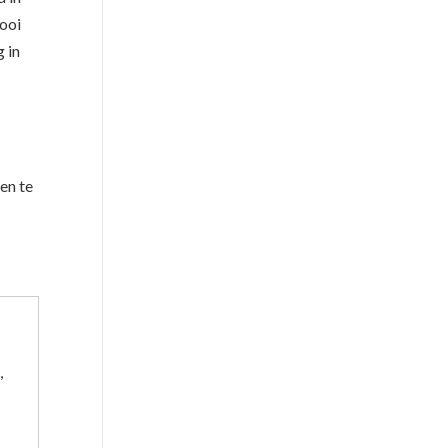
mooi
g in
en te
,