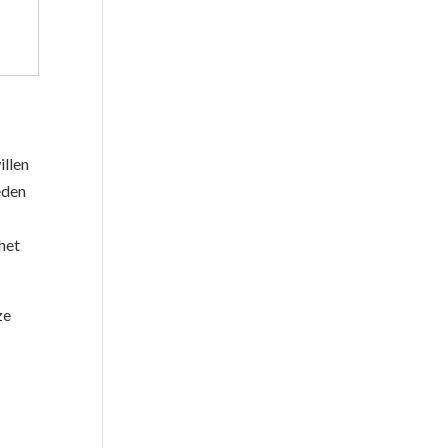
illen
eden
het
ze