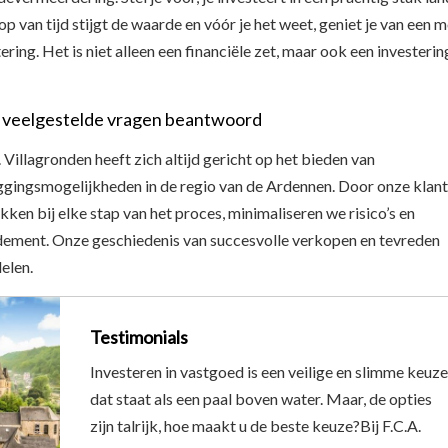
p van tijd stijgt de waarde en vóór je het weet, geniet je van een 
ring. Het is niet alleen een financiële zet, maar ook een investerin
n: veelgestelde vragen beantwoord
 Villagronden heeft zich altijd gericht op het bieden van
ggingsmogelijkheden in de regio van de Ardennen. Door onze klant
kken bij elke stap van het proces, minimaliseren we risico’s en
ement. Onze geschiedenis van succesvolle verkopen en tevreden
elen.
Testimonials
Investeren in vastgoed is een veilige en slimme keuze
dat staat als een paal boven water. Maar, de opties
zijn talrijk, hoe maakt u de beste keuze?Bij F.C.A.